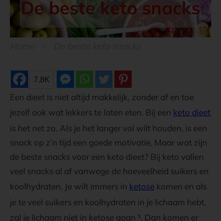
De beste keto snacks
Home
>
De beste keto snacks
7.8K
Een dieet is niet altijd makkelijk, zonder af en toe
jezelf ook wat lekkers te laten eten. Bij een
keto dieet
is het net zo. Als je het langer vol wilt houden, is een
snack op z’n tijd een goede motivatie. Maar wat zijn
de beste snacks voor een keto dieet? Bij keto vallen
veel snacks al af vanwege de hoeveelheid suikers en
koolhydraten. Je wilt immers in
ketose
komen en als
je te veel suikers en koolhydraten in je lichaam hebt,
zal je lichaam niet in ketose gaan
¹
. Dan komen er