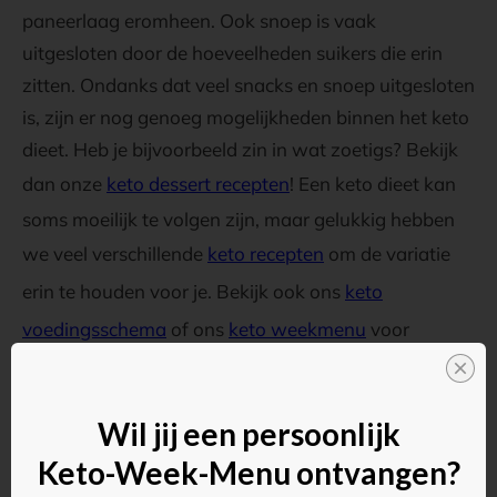
paneerlaag eromheen. Ook snoep is vaak
uitgesloten door de hoeveelheden suikers die erin
zitten. Ondanks dat veel snacks en snoep uitgesloten
is, zijn er nog genoeg mogelijkheden binnen het keto
dieet. Heb je bijvoorbeeld zin in wat zoetigs? Bekijk
dan onze
keto dessert recepten
! Een keto dieet kan
soms moeilijk te volgen zijn, maar gelukkig hebben
we veel verschillende
keto recepten
om de variatie
erin te houden voor je. Bekijk ook ons
keto
voedingsschema
of ons
keto weekmenu
voor
inspiratie. Wil je
beginnen met het keto dieet
of heb
je er moeite mee? Lees hier
tips voor het keto dieet
Wil jij een persoonlijk
volgen!
Keto-Week-Menu ontvangen?