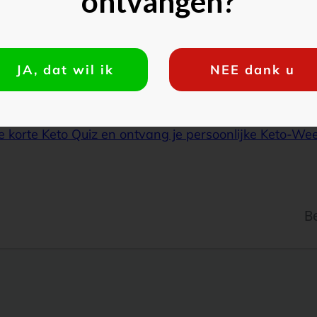
ontvangen?
JA, dat wil ik
NEE dank u
e korte Keto Quiz en ontvang je persoonlijke Keto-We
B