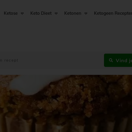
Ketose
Keto Dieet
Ketonen
Ketogeen Recepte
Vind j