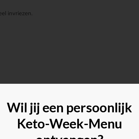
el invriezen.
Wil jij een persoonlijk
 en laat in de comments even weten wat je ervan vond
Keto-Week-Menu