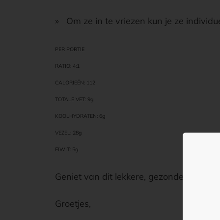
» Om ze in te vriezen kun je ze individue
PER PORTIE
RATIO: 4:1
CALORIEËN: 112
TOTALE VET: 9g
KOOLHYDRATEN: 6g
VEZEL: 28g
EIWIT: 5g
Geniet van dit lekkere, gezonde recept
Groetjes,