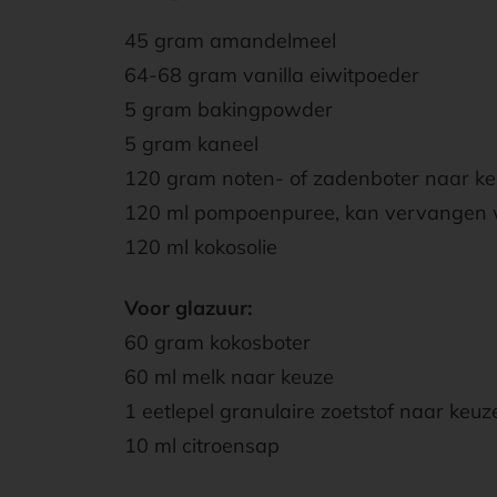
45 gram amandelmeel
64-68 gram vanilla eiwitpoeder
5 gram bаkingpowder
5 gram kaneel
120 gram noten- of zadenboter naar ke
120 ml pompoenрurее, kan vervangen w
120 ml kokosolie
Voor glazuur:
60 gram kokosboter
60 ml melk naar keuze
1 eetlepel granulaire zoetstof naar keuz
10 ml citroensap