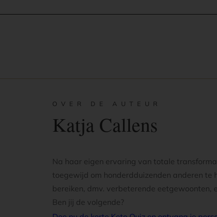
OVER DE AUTEUR
Katja Callens
Na haar eigen ervaring van totale transformat
toegewijd om honderdduizenden anderen te h
bereiken, dmv. verbeterende eetgewoonten, en
Ben jij de volgende?
Doe nu de korte Keto Quiz en ontvang je per