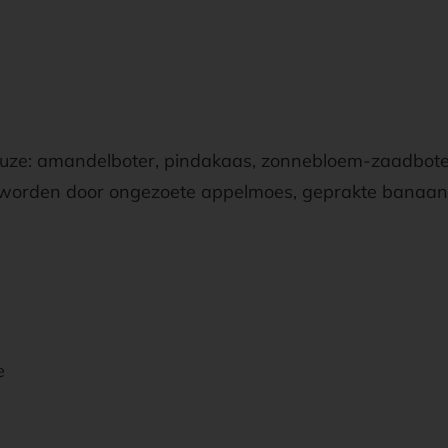
uze: amandelboter, pindakaas, zonnebloem-zaadboter
orden door ongezoete appelmoes, geprakte banaan 
e