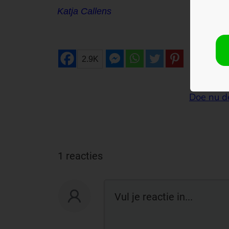
Katja Callens
2.9K
Doe nu d
1 reacties