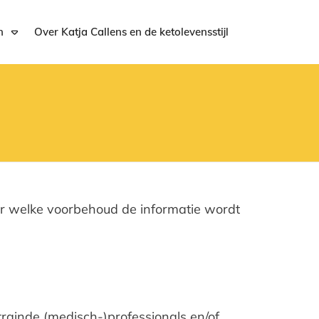
n
Over Katja Callens en de ketolevensstijl
der welke voorbehoud de informatie wordt
trainde (medisch-)professionals en/of