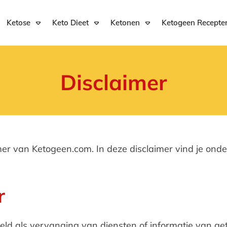
Ketose
Keto Dieet
Ketonen
Ketogeen Recepte
Disclaimer
aimer van Ketogeen.com. In deze disclaimer vind je on
r
oeld als vervanging van diensten of informatie van ge