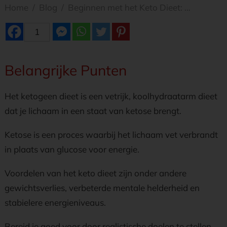
Home
/
Blog
/
Beginnen met het Keto Dieet: De Complete Gids voor een Succesvolle Start
1
Belangrijke Punten
Het ketogeen dieet is een vetrijk, koolhydraatarm dieet
dat je lichaam in een staat van ketose brengt.
Ketose is een proces waarbij het lichaam vet verbrandt
in plaats van glucose voor energie.
Voordelen van het keto dieet zijn onder andere
gewichtsverlies, verbeterde mentale helderheid en
stabielere energieniveaus.
Bereid je goed voor door realistische doelen te stellen