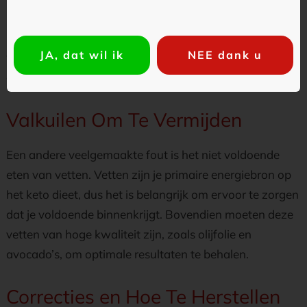
Een van de meest voorkomende fouten is het niet
bijhouden van je voedselinname. Het is essentieel om te
JA, dat wil ik
NEE dank u
weten hoeveel koolhydraten, vetten, en eiwitten je
consumeert om ervoor te zorgen dat je in ketose blijft.
Valkuilen Om Te Vermijden
Een andere veelgemaakte fout is het niet voldoende
eten van vetten. Vetten zijn je primaire energiebron op
het keto dieet, dus het is belangrijk om ervoor te zorgen
dat je voldoende binnenkrijgt. Bovendien moeten deze
vetten van hoge kwaliteit zijn, zoals olijfolie en
avocado’s, om optimale resultaten te behalen.
Correcties en Hoe Te Herstellen