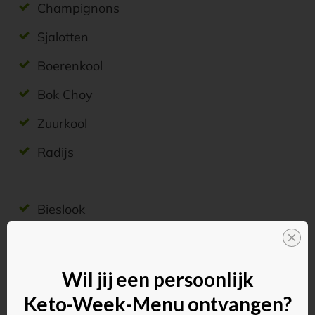
Champignons
Sjalotten
Boerenkool
Bok Choy
Zuurkool
Radijs
Bieslook
Knolselderij
Snijbiet
Wil jij een persoonlijk
Bloemkool
Keto-Week-Menu ontvangen?