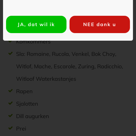
Peultjes
Tauge
JA, dat wil ik
NEE dank u
Olijven
Komkommers
Sla: Romaine, Rucola, Venkel, Bok Choy,
Witlof, Mache, Escarole, Zuring, Radicchio,
Witloof Waterkastanjes
Rapen
Sjalotten
Dill augurken
Prei