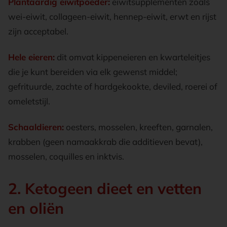
Plantaardig eiwitpoeder
:
eiwitsupplementen zoals
wei-eiwit, collageen-eiwit, hennep-eiwit, erwt en rijst
zijn acceptabel.
Hele eieren
:
dit omvat kippeneieren en kwarteleitjes
die je kunt bereiden via elk gewenst middel;
gefrituurde, zachte of hardgekookte, deviled, roerei of
omeletstijl.
Schaaldieren
:
oesters, mosselen, kreeften, garnalen,
krabben (geen namaakkrab die additieven bevat),
mosselen, coquilles en inktvis.
2. Ketogeen dieet en vetten
en oliën