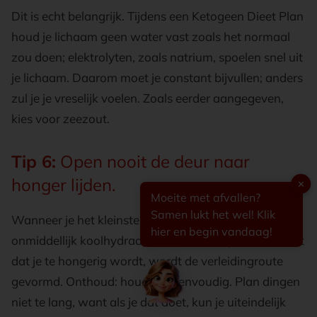
Dit is echt belangrijk. Tijdens een Ketogeen Dieet Plan
houd je lichaam geen water vast zoals het normaal
zou doen; elektrolyten, zoals natrium, spoelen snel uit
je lichaam. Daarom moet je constant bijvullen; anders
zul je je vreselijk voelen. Zoals eerder aangegeven,
kies voor zeezout.
Tip 6:
Open nooit de deur naar
honger lijden.
✕
Moeite met afvallen?
Samen lukt het wel! Klik
Wanneer je het kleinste beetje honger voelt, eet dan
hier en begin vandaag!
onmiddellijk koolhydraatarm voedsel. Op het moment
dat je te hongerig wordt, wordt de verleidingroute
gevormd. Onthoud: houd het eenvoudig. Plan dingen
niet te lang, want als je dat doet, kun je uiteindelijk