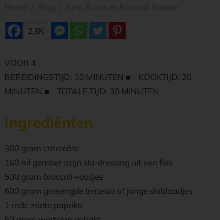
Home
/
Blog
/
Keto Rund en Broccoli Salade
2.9K
VOOR 4
BEREIDINGSTIJD: 10 MINUTEN ■ KOOKTIJD: 20
MINUTEN ■ TOTALE TIJD: 30 MINUTEN
Ingrediënten
360 gram entrecôte
160 ml gember azijn sla-dressing uit een fles
500 gram broccoli-roosjes
600 gram gemengde lentesla of jonge slablaadjes
1 rode zoete paprika
50 gram wortelen gehakt