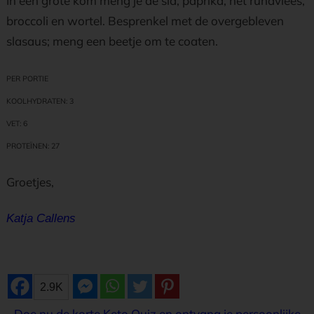
In een grote kom meng je de sla, paprika, het rundvlees,
broccoli en wortel. Besprenkel met de overgebleven
slasaus; meng een beetje om te coaten.
PER P
ORTIE
KOOLHYDRATEN: 3
VET: 6
PROTEÏNEN: 27
Groetjes,
Katja Callens
2.9K
Doe nu de korte Keto Quiz en ontvang je persoonlijke