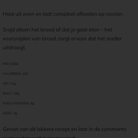
Haal uit oven en laat compleet afkoelen op rooster.
Snijd alleen het brood af dat je gaat eten – het
voorsnijden van brood zorgt ervoor dat het sneller
uitdroogt.
PER SNEE
CALORIEËN: 197
VET: 12g
EIWIT: 18g
KOOLHYDRATEN: 8g
VEZEL 3g
Geniet van dit lekkere recept en laat in de comments
even weten wat je ervan vond.