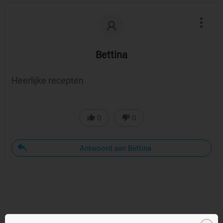
Bettina
Heerlijke recepten
0
0
Antwoord aan Bettina