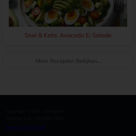
Snel & Keto: Avocado Ei Salade
Meer Recepten Bekijken...
Copyright ©
2026
- Ketogeen.
Recoron Ltd. - BG206673564
[email protected]