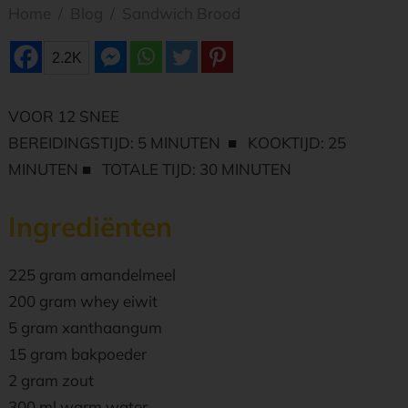
Home
/
Blog
/
Sandwich Brood
2.2K
VOOR 12 SNEE
BEREIDINGSTIJD: 5 MINUTEN ■ KOOKTIJD: 25
MINUTEN ■ TOTALE TIJD: 30 MINUTEN
Ingrediënten
225 gram amandelmeel
200 gram whey eiwit
5 gram xаnthаangum
15 gram bakpoeder
2 gram zout
300 ml warm wаtеr