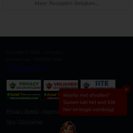
Meer Recepten Bekijken...
Copyright ©
2026
- Ketogeen.
Recoron Ltd. - BG206673564
[email protected]
✕
Moeite met afvallen?
Samen lukt het wel! Klik
hier en begin vandaag!
Algemene voorwaarden
Contacteer
Privacy Beleid
|
|
Ons
Disclaimer
|