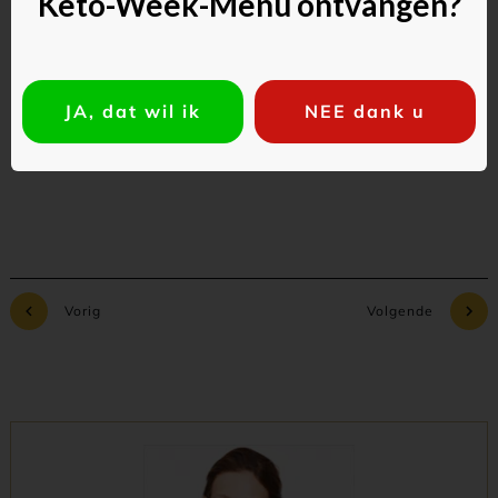
Keto-Week-Menu ontvangen?
JA, dat wil ik
NEE dank u
Commentaar toevoegen
Vorig
Volgende