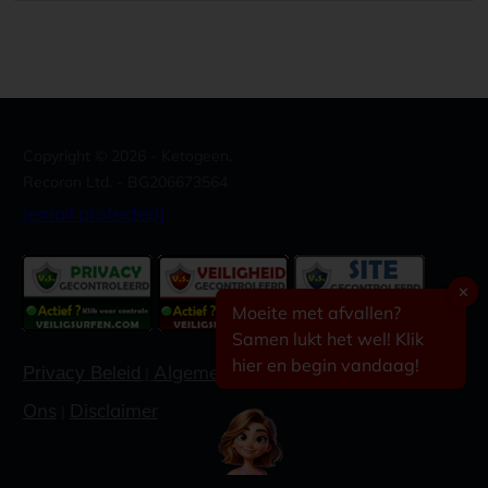
Copyright ©
2026
- Ketogeen.
Recoron Ltd. - BG206673564
[email protected]
✕
Moeite met afvallen?
Samen lukt het wel! Klik
hier en begin vandaag!
Algemene voorwaarden
Contacteer
Privacy Beleid
|
|
Ons
Disclaimer
|