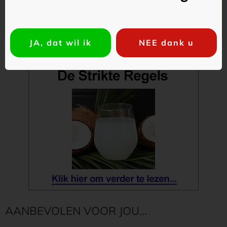
persoonlijke Keto-Week-Menu's
JA, dat wil ik
NEE dank u
AANBEVOLEN VOOR JOU...