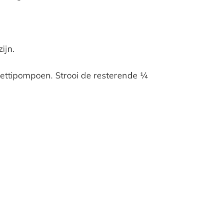
ijn.
hettipompoen. Strooi de resterende ¼