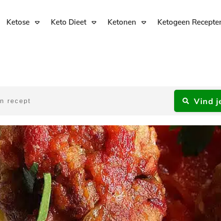
Ketose
Keto Dieet
Ketonen
Ketogeen Recepte
Vind j