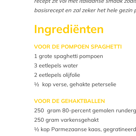
recept zit vol met Italiaanse smaak zoal
basisrecept en zal zeker het hele gezin 
Ingrediënten
VOOR DE POMPOEN SPAGHETTI
1 grote spaghetti pompoen
3 eetlepels water
2 eetlepels olijfolie
1⁄2 kop verse, gehakte peterselie
VOOR DE GEHAKTBALLEN
250 gram 80-percent gemalen runderg
250 gram varkensgehakt
1⁄2 kop Parmezaanse kaas, gegratineer