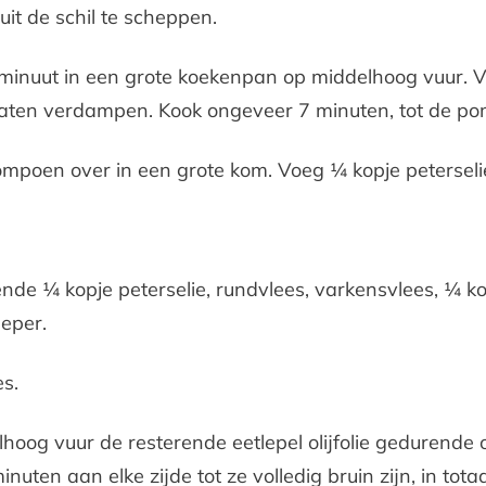
it de schil te scheppen.
1 minuut in een grote koekenpan op middelhoog vuur.
laten verdampen. Kook ongeveer 7 minuten, tot de po
mpoen over in een grote kom. Voeg ¼ kopje peterselie
nde ¼ kopje peterselie, rundvlees, varkensvlees, ¼ k
peper.
s.
hoog vuur de resterende eetlepel olijfolie gedurende
inuten aan elke zijde tot ze volledig bruin zijn, in tot