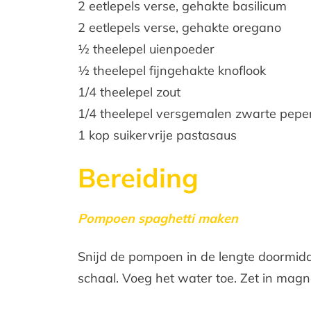
2 eetlepels verse, gehakte basilicum
2 eetlepels verse, gehakte oregano
1⁄2 theelepel uienpoeder
1⁄2 theelepel fijngehakte knoflook
1/4 theelepel zout
1/4 theelepel versgemalen zwarte pepe
1 kop suikervrije pastasaus
Bereiding
Pompoen spaghetti maken
Snijd de pompoen in de lengte doormidd
schaal. Voeg het water toe. Zet in mag