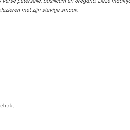
s verse peterselie, basilicum en oregano. Deze maaltij
plezieren met zijn stevige smaak.
ehakt
d