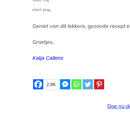
VEZEL: 1.3g
EIWIT: 43.4
g
Geniet van dit lekkere, gezonde recept
Groetjes,
Katja Callens
2.9K
Doe nu d