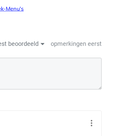
ek-Menu's
est beoordeeld
opmerkingen eerst