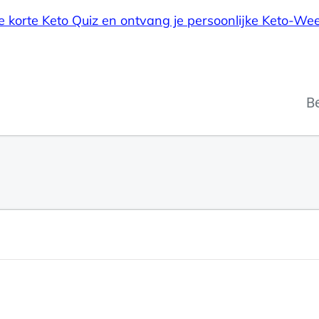
e korte Keto Quiz en ontvang je persoonlijke Keto-We
B