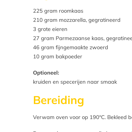
225 gram roomkaas
210 gram mоzzаrеllа, gegratineerd
3 grote eieren
27 gram Parmezaanse kaas, gegratine
46 gram fijngemaakte zwoerd
10 gram bakpoeder
Oрtiоneel:
kruiden en specerijen naar smaak
Bereiding
Verwam oven voor op 190ºC. Bekleed b