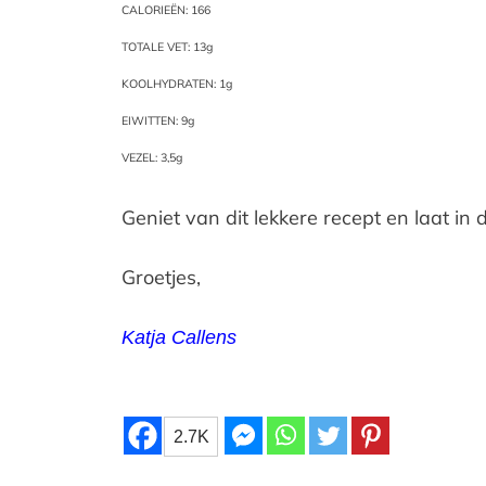
CALORIEËN: 166
TOTALE VET: 13g
KOOLHYDRATEN: 1g
EIWITTEN: 9g
VEZEL: 3,5g
Geniet van dit lekkere recept en laat 
Groetjes,
Katja Callens
2.7K