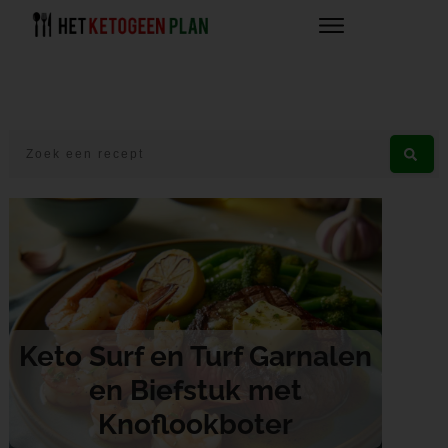
Keto Surf en Turf Garnalen
en Biefstuk met
Knoflookboter