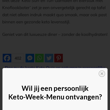
Met deze ‘Keto Surf en Turf Garnalen en Biefstuk met
Knoflookboter’ zet je een onvergetelijk gerecht op tafel
dat niet alleen indruk maakt qua smaak, maar ook past
binnen een gezonde keto levensstijl.
Geniet van dit luxueuze diner – zonder de koolhydraten!
402
Doe nu de korte Keto Quiz en ontvang je persoonlijke
Keto-Week-Menu's
Wil jij een persoonlijk
Keto-Week-Menu ontvangen?
0 reacties