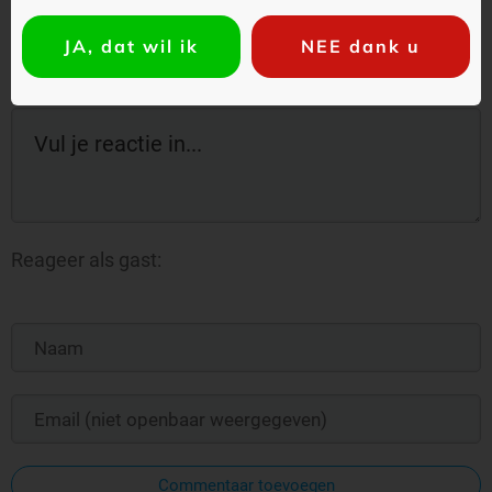
Best beoordeeld
opmerkingen eerst
JA, dat wil ik
NEE dank u
Reageer als gast:
Commentaar toevoegen