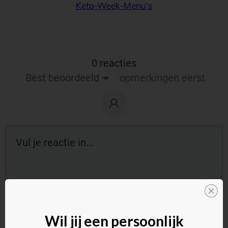
Keto-Week-Menu's
0 reacties
Best beoordeeld
opmerkingen eerst
Reageer als gast:
Wil jij een persoonlijk