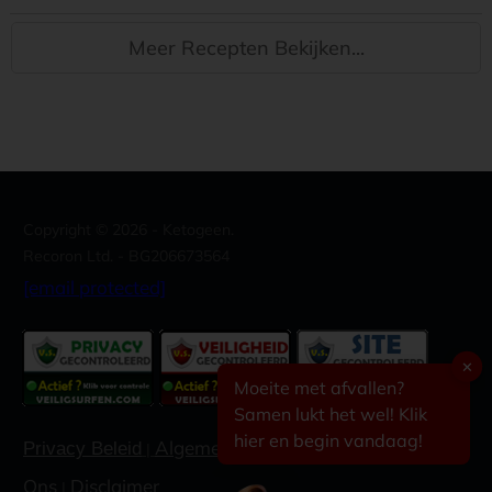
Meer Recepten Bekijken...
Copyright ©
2026
- Ketogeen.
Recoron Ltd. - BG206673564
[email protected]
✕
Moeite met afvallen?
Samen lukt het wel! Klik
hier en begin vandaag!
Algemene voorwaarden
Contacteer
Privacy Beleid
|
|
Ons
Disclaimer
|