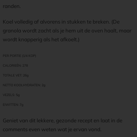
randen.
Koel volledig af alvorens in stukken te breken. (De
granola wordt zacht als je hem uit de oven haalt, maar
wordt knapperig als het afkoelt.)
PER PORTIE (1/4 KOP)
CALORIEËN: 278
TOTALE VET: 26g
NETTO KOOLHYDRATEN: 2g
VEZELS: 5g
EIWITTEN: 7g
Geniet van dit lekkere, gezonde recept en laat in de
comments even weten wat je ervan vond.