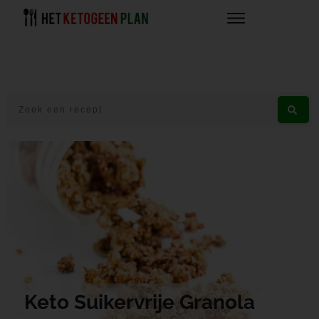
Keto Suikervrije Granola