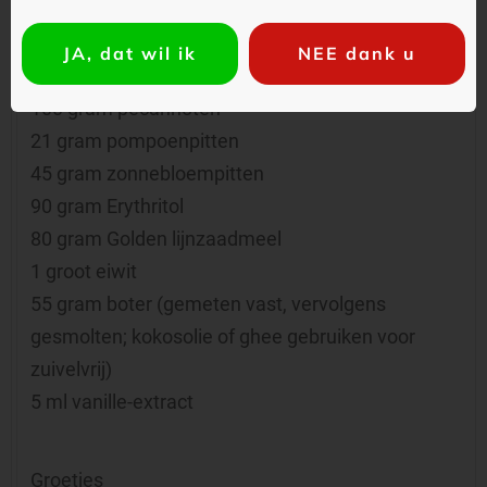
in grammen staat uitgedrukt: 143 gram
amandelen
JA, dat wil ik
NEE dank u
120 gram hazelnoten
100 gram pecannoten
21 gram pompoenpitten
45 gram zonnebloempitten
90 gram Erythritol
80 gram Golden lijnzaadmeel
1 groot eiwit
55 gram boter (gemeten vast, vervolgens
gesmolten; kokosolie of ghee gebruiken voor
zuivelvrij)
5 ml vanille-extract
Groetjes