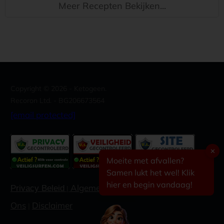
Meer Recepten Bekijken...
Copyright ©
2026
- Ketogeen.
Recoron Ltd. - BG206673564
[email protected]
✕
Moeite met afvallen?
Samen lukt het wel! Klik
hier en begin vandaag!
Algemene voorwaarden
Contacteer
Privacy Beleid
|
|
Ons
Disclaimer
|