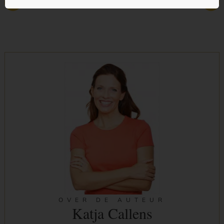
Vorig
Volgende
OVER DE AUTEUR
Katja Callens