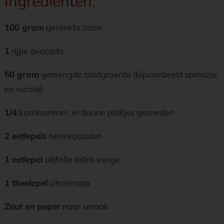
Ingrediënten:
100 gram
gerookte zalm
1
rijpe avocado
50 gram
gemengde bladgroente (bijvoorbeeld spinazie
en rucola)
1/4
komkommer, in dunne plakjes gesneden
2 eetlepels
hennepzaden
1 eetlepel
olijfolie extra vierge
1 theelepel
citroensap
Zout en peper
naar smaak