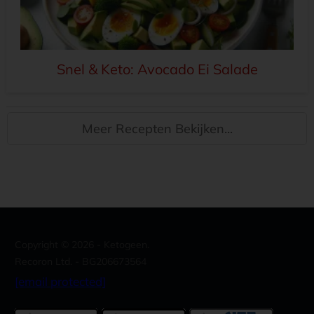
Snel & Keto: Avocado Ei Salade
Meer Recepten Bekijken...
Copyright ©
2026
- Ketogeen.
Recoron Ltd. - BG206673564
[email protected]