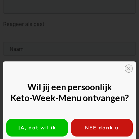
Reageer als gast:
Wil jij een persoonlijk
Commentaar toevoegen
Keto-Week-Menu ontvangen?
JA, dat wil ik
NEE dank u