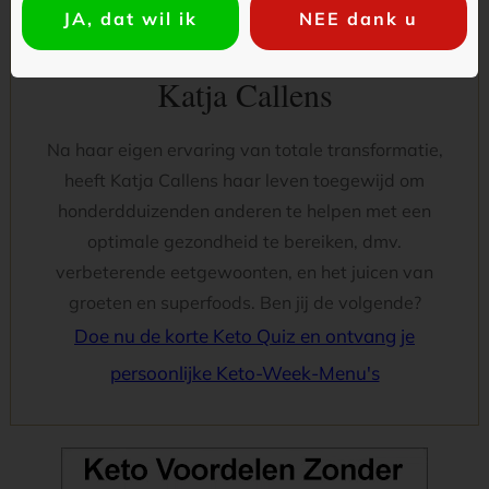
JA, dat wil ik
NEE dank u
OVER DE AUTEUR
Katja Callens
Na haar eigen ervaring van totale transformatie,
heeft Katja Callens haar leven toegewijd om
honderdduizenden anderen te helpen met een
optimale gezondheid te bereiken, dmv.
verbeterende eetgewoonten, en het juicen van
groeten en superfoods. Ben jij de volgende?
Doe nu de korte Keto Quiz en ontvang je
persoonlijke Keto-Week-Menu's