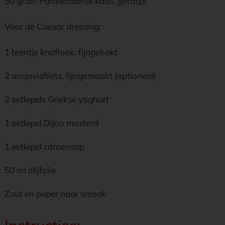
50 gram Parmezaanse kaas, geraspt
Voor de Caesar dressing:
1 teentje knoflook, fijngehakt
2 ansjovisfilets, fijngemaakt (optioneel)
2 eetlepels Griekse yoghurt
1 eetlepel Dijon mosterd
1 eetlepel citroensap
50 ml olijfolie
Zout en peper naar smaak