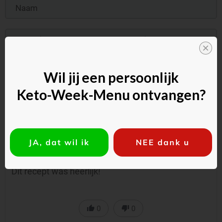
Commentaar toevoegen
Wil jij een persoonlijk
Keto-Week-Menu ontvangen?
JA, dat wil ik
NEE dank u
Martin Kuiper
Dit recept was heerlijk!
0
0