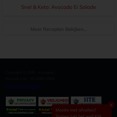
Snel & Keto: Avocado Ei Salade
Meer Recepten Bekijken...
Copyright ©
2026
- Ketogeen.
Recoron Ltd. - BG206673564
[email protected]
✕
Moeite met afvallen?
Samen lukt het wel! Klik