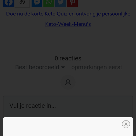
89
Doe nu de korte Keto Quiz en ontvang je persoonlijke
Keto-Week-Menu's
0 reacties
Best beoordeeld
opmerkingen eerst