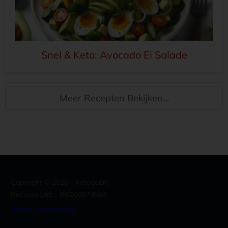
Snel & Keto: Avocado Ei Salade
Meer Recepten Bekijken...
Copyright ©
2026
- Ketogeen.
Recoron Ltd. - BG206673564
[email protected]