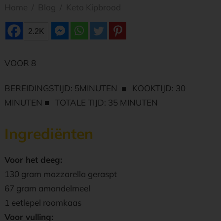
Home
/
Blog
/
Keto Kipbrood
2.2K
VOOR 8
BEREIDINGSTIJD: 5MINUTEN ■ KOOKTIJD: 30
MINUTEN ■ TOTALE TIJD: 35 MINUTEN
Ingrediënten
Voor het deeg:
130 gram mоzzаrеllа geraspt
67 gram amandelmeel
1 eetlepel roomkaas
Voor vulling: