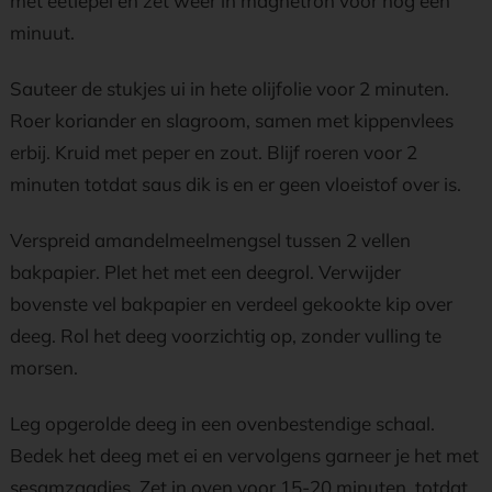
met eetlepel en zet weer in magnetron voor nog een
minuut.
Sauteer de stukjes ui in hete olijfolie voor 2 minuten.
Roer koriander en slagroom, samen met kippenvlees
erbij. Kruid met peper en zout. Blijf roeren voor 2
minuten totdat saus dik is en er geen vloeistof over is.
Verspreid amandelmeelmengsel tussen 2 vellen
bakpapier. Plet het met een deegrol. Verwijder
bovenste vel bakpapier en verdeel gekookte kip over
deeg. Rol het deeg voorzichtig op, zonder vulling te
morsen.
Leg opgerolde deeg in een ovenbestendige schaal.
Bedek het deeg met ei en vervolgens garneer je het met
sesamzaadjes. Zet in oven voor 15-20 minuten, totdat