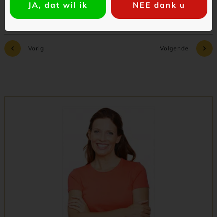
JA, dat wil ik
NEE dank u
Vorig
Volgende