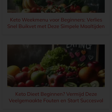
Keto Weekmenu voor Beginners: Verlies
Snel Buikvet met Deze Simpele Maaltijden
Keto Dieet Beginnen? Vermijd Deze
Veelgemaakte Fouten en Start Succesvol