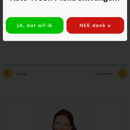
Commentaar toevoegen
JA, dat wil ik
NEE dank u
Vorig
Volgende