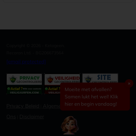
Copyright ©
2026
- Ketogeen.
Recoron Ltd. - BG206673564
[email protected]
✕
Moeite met afvallen?
Samen lukt het wel! Klik
hier en begin vandaag!
Algemene voorwaarden
Contacteer
Privacy Beleid
|
|
Ons
Disclaimer
|