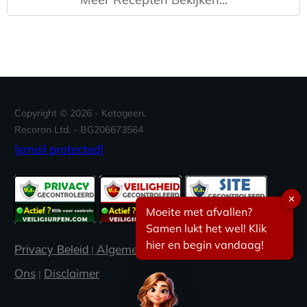
Copyright ©
2026
- Ketogeen.
Recoron Ltd. - BG206673564
[email protected]
✕
Moeite met afvallen?
Samen lukt het wel! Klik
hier en begin vandaag!
Algemene voorwaarden
Contacteer
Privacy Beleid
|
|
Ons
Disclaimer
|