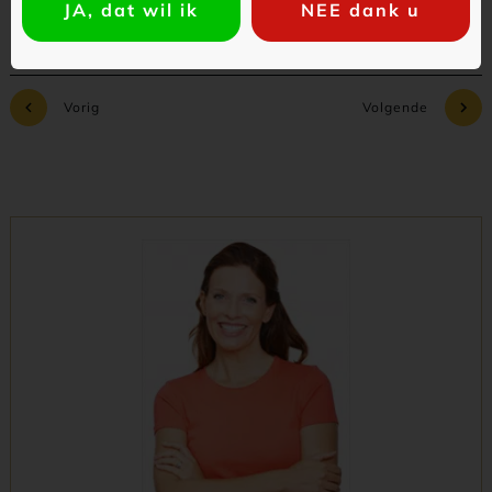
JA, dat wil ik
NEE dank u
Vorig
Volgende