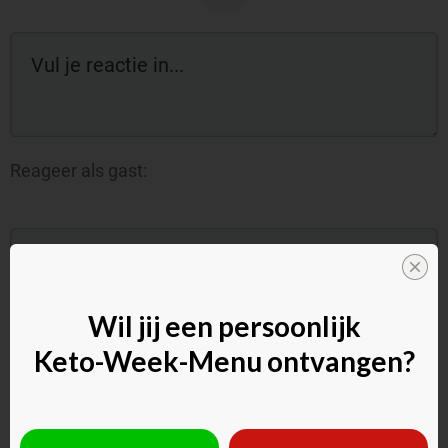
Reageer als gast:
Wil jij een persoonlijk
Keto-Week-Menu ontvangen?
Commentaar toevoegen