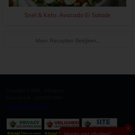
Snel & Keto: Avocado Ei Salade
Meer Recepten Bekijken...
Copyright ©
2026
- Ketogeen.
Recoron Ltd. - BG206673564
[email protected]
✕
Moeite met afvallen?