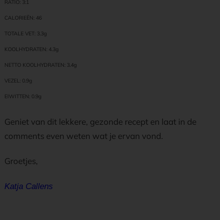
RATIO: 3:1
CALORIEËN: 46
TOTALE VET: 3.3g
KOOLHYDRATEN: 4.3g
NETTO KOOLHYDRATEN: 3.4g
VEZEL: 0.9g
EIWITTEN: 0.9g
Geniet van dit lekkere, gezonde recept en laat in de
comments even weten wat je ervan vond.
Groetjes,
Katja Callens