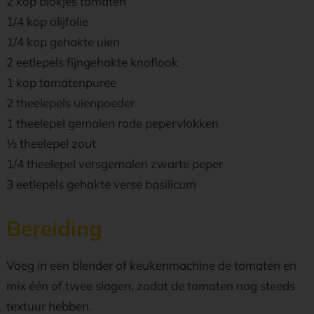
2 kop blokjes tomaten
1/4 kop olijfolie
1/4 kop gehakte uien
2 eetlepels fijngehakte knoflook
1 kop tomatenpuree
2 theelepels uienpoeder
1 theelepel gemalen rode pepervlokken
1⁄2 theelepel zout
1/4 theelepel versgemalen zwarte peper
3 eetlepels gehakte verse basilicum
Bereiding
Voeg in een blender of keukenmachine de tomaten en
mix één of twee slagen, zodat de tomaten nog steeds
textuur hebben.