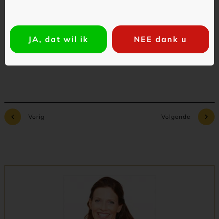
Commentaar toevoegen
JA, dat wil ik
NEE dank u
Vorig
Volgende