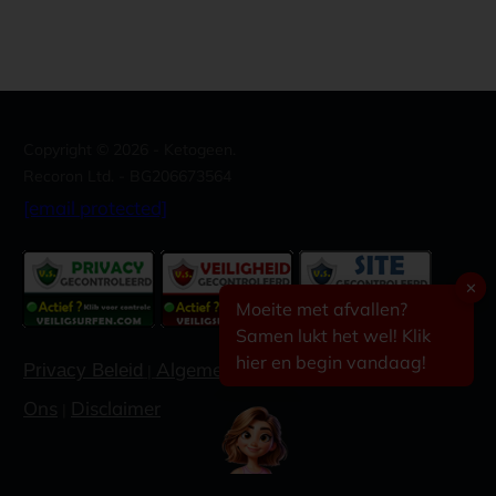
Copyright ©
2026
- Ketogeen.
Recoron Ltd. - BG206673564
[email protected]
✕
Moeite met afvallen?
Samen lukt het wel! Klik
hier en begin vandaag!
Algemene voorwaarden
Contacteer
Privacy Beleid
|
|
Ons
Disclaimer
|