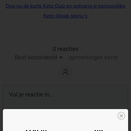
Doe nu de korte Keto Quiz en ontvang je persoonlijke
Keto-Week-Menu's
0 reacties
Best beoordeeld
opmerkingen eerst
Reageer als gast: