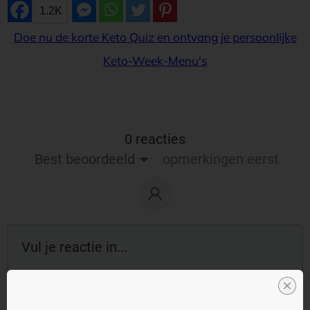
1.2K
Doe nu de korte Keto Quiz en ontvang je persoonlijke
Keto-Week-Menu's
0 reacties
Best beoordeeld
opmerkingen eerst