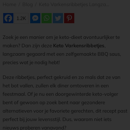
Home
/
Blog
/
Keto Varkensribbetjes Langzaam Gegaard met BBQ Saus
1.2K
Zoek je een manier om je keto-dieet avontuurlijker te
maken? Dan zijn deze
Keto Varkensribbetjes
,
langzaam gegaard met een zelfgemaakte BBQ saus,
precies wat je nodig hebt!
Deze ribbetjes, perfect gekruid en zo mals dat ze van
het bot vallen, zullen elk diner omtoveren in een
feestmaal. Of je nu een doorgewinterde keto-volger
bent of gewoon op zoek bent naar gezondere
alternatieven voor je favoriete gerechten, dit recept past
perfect bij jouw levensstijl. Dus, waarom niet iets
nieuws proberen vanavond?