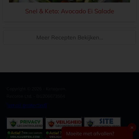
Snel & Keto: Avocado Ei Salade
Meer Recepten Bekijken...
Copyright ©
2026
- Ketogeen.
Recoron Ltd. - BG206673564
[email protected]
✕
Moeite met afvallen?