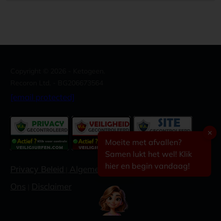
Copyright ©
2026
- Ketogeen.
Recoron Ltd. - BG206673564
[email protected]
✕
Moeite met afvallen?
Samen lukt het wel! Klik
hier en begin vandaag!
Algemene voorwaarden
Contacteer
Privacy Beleid
|
|
Ons
Disclaimer
|