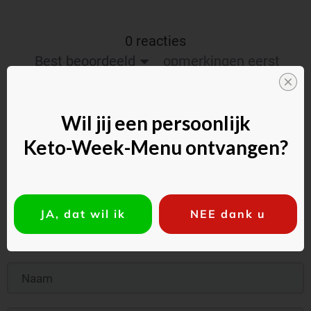
0 reacties
Best beoordeeld
opmerkingen eerst
Wil jij een persoonlijk
Keto-Week-Menu ontvangen?
JA, dat wil ik
NEE dank u
Reageer als gast: