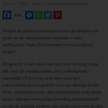
Home
/
Blog
/
Keto Tonijntartaar Met Avocado en Sesam
458
Ontdek de perfecte harmonie tussen de rijkdom van
tonijn en de romigheid van avocado in deze
verfrissende “Keto Tonijntartaar met Avocado en
Sesam”.
Dit gerecht is niet alleen een lust voor het oog, maar
ook voor de smaakpapillen, en is volledig keto-
vriendelijk! Of je nu op zoek bent naar een
indrukwekkend voorgerecht voor een dinertje of een
lichte, voedzame lunch, deze tonijntartaar is de ideale
keuze. Met een eenvoudige bereiding combineert dit
recept de subtiele smaken van verse tonijn met de rijke