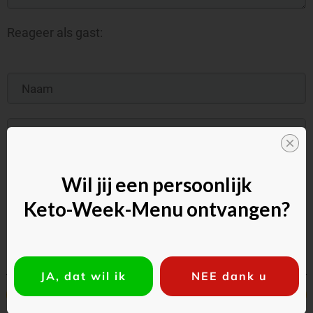
Reageer als gast:
Commentaar toevoegen
Wil jij een persoonlijk
Keto-Week-Menu ontvangen?
JA, dat wil ik
NEE dank u
Vorig
Volgende