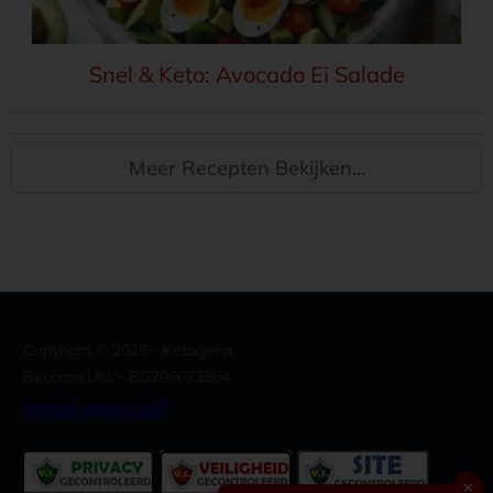
Snel & Keto: Avocado Ei Salade
Meer Recepten Bekijken...
Copyright ©
2026
- Ketogeen.
Recoron Ltd. - BG206673564
[email protected]
✕