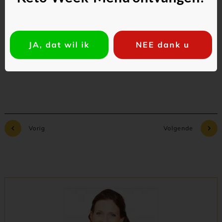
JA, dat wil ik
NEE dank u
Commentaar toevoegen
Vorig
Volgende