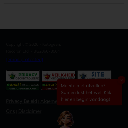
Copyright ©
2026
- Ketogeen.
Recoron Ltd. - BG206673564
[email protected]
✕
Moeite met afvallen?
Samen lukt het wel! Klik
hier en begin vandaag!
Algemene voorwaarden
Contacteer
Privacy Beleid
|
|
Ons
Disclaimer
|