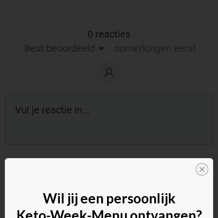
0 reacties
Best beoordeeld
opmerkingen eerst
Reageer als gast:
Wil jij een persoonlijk
Keto-Week-Menu ontvangen?