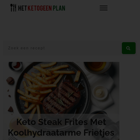
Keto Steak Frites Met
Koolhydraatarme Frietjes