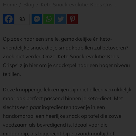
Home
/
Blog
/
Keto Snackrevolutie: Kaas Crisps
93
Op zoek naar een snelle, gemakkelijke én keto-
vriendelijke snack die je smaakpapillen zal betoveren?
Zoek niet verder! Onze ‘Keto Snackrevolutie: Kaas
Crisps’ zijn hier om je snackspel naar een hoger niveau
te tillen.
Deze knapperige lekkernijen zijn niet alleen verrukkelijk,
maar ook perfect passend binnen je keto-dieet. Met
slechts een paar ingrediënten tover je in een
handomdraai een heerlijke snack op tafel die zowel
voedzaam als bevredigend is. Ideaal voor die
middagdip, als bijgerecht bij je avondmaaltijd of