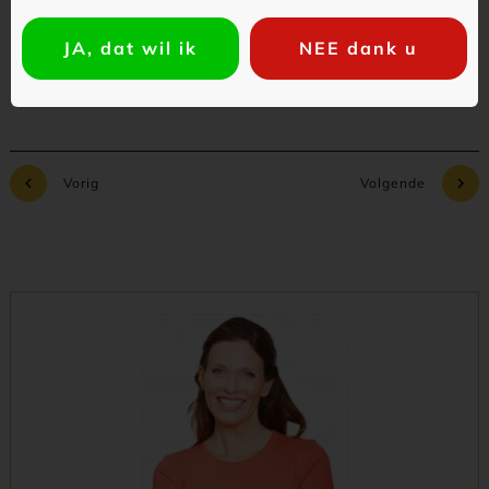
JA, dat wil ik
NEE dank u
Vorig
Volgende