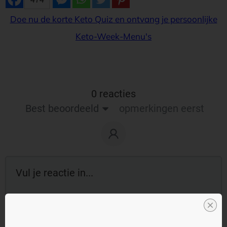
Doe nu de korte Keto Quiz en ontvang je persoonlijke
Keto-Week-Menu's
0 reacties
Best beoordeeld
opmerkingen eerst
Reageer als gast: