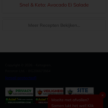
Snel & Keto: Avocado Ei Salade
Meer Recepten Bekijken...
Copyright ©
2026
- Ketogeen.
Recoron Ltd. - BG206673564
[email protected]
✕
Moeite met afvallen?
Samen lukt het wel! Klik