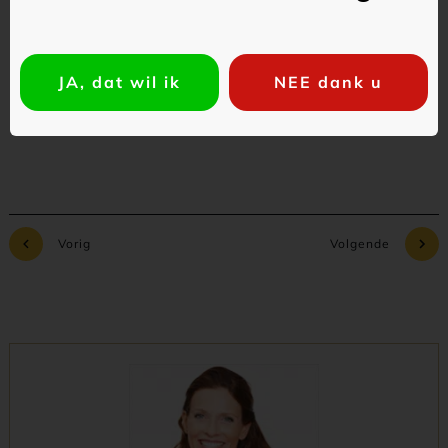
Commentaar toevoegen
JA, dat wil ik
NEE dank u
Vorig
Volgende