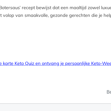
otersaus’ recept bewijst dat een maaltijd zowel luxueus
et volop van smaakvolle, gezonde gerechten die je hel
e korte Keto Quiz en ontvang je persoonlijke Keto-We
B