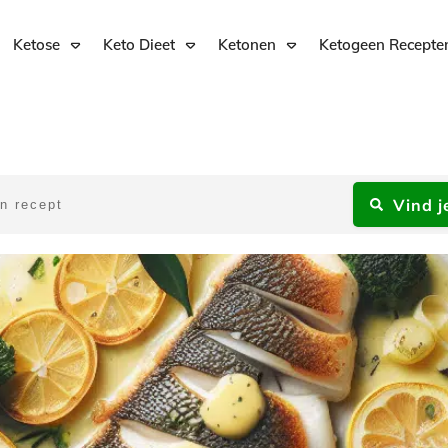
Ketose
Keto Dieet
Ketonen
Ketogeen Recepte
Vind j