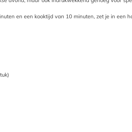
kse avond, maar ook indrukwekkend genoeg voor spe
inuten en een kooktijd van 10 minuten, zet je in een
tuk)