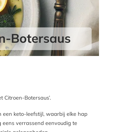
en-Botersaus
t Citroen-Botersaus’.
en keto-leefstijl, waarbij elke hap
og eens verrassend eenvoudig te