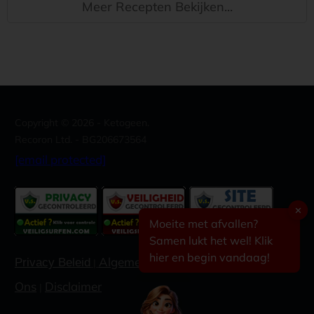
Meer Recepten Bekijken...
Copyright ©
2026
- Ketogeen.
Recoron Ltd. - BG206673564
[email protected]
✕
Moeite met afvallen?
Samen lukt het wel! Klik
hier en begin vandaag!
Algemene voorwaarden
Contacteer
Privacy Beleid
|
|
Ons
Disclaimer
|