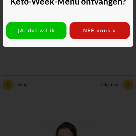
Keto-Week-Menu ontvangen?
JA, dat wil ik
NEE dank u
Commentaar toevoegen
Vorig
Volgende