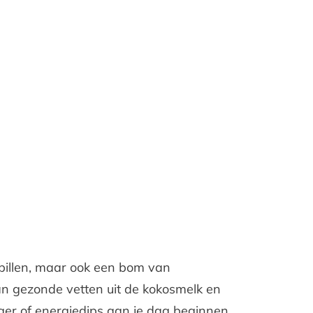
apillen, maar ook een bom van
an gezonde vetten uit de kokosmelk en
ger of energiedips aan je dag beginnen.