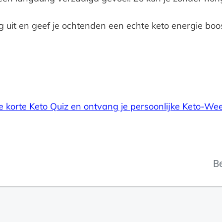
g uit en geef je ochtenden een echte keto energie boos
e korte Keto Quiz en ontvang je persoonlijke Keto-We
B