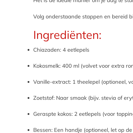
Het is de ideale manier om je dag te starte
Volg onderstaande stappen en bereid bi
Ingrediënten:
Chiazaden: 4 eetlepels
Kokosmelk: 400 ml (volvet voor extra ro
Vanille-extract: 1 theelepel (optioneel, 
Zoetstof: Naar smaak (bijv. stevia of eryt
Geraspte kokos: 2 eetlepels (voor toppin
Bessen: Een handje (optioneel, let op d