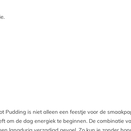
e.
ot Pudding is niet alleen een feestje voor de smaakp
eeft om de dag energiek te beginnen. De combinatie v
een langdurig verzadigd gevoel. Zo kun je zonder hon