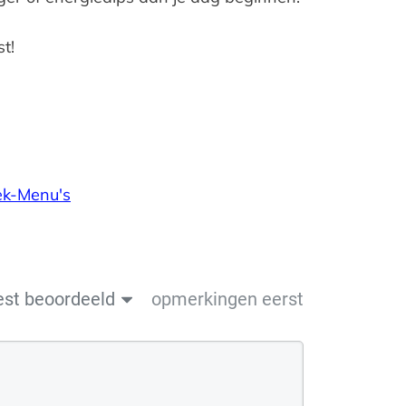
t!
ek-Menu's
est beoordeeld
opmerkingen eerst