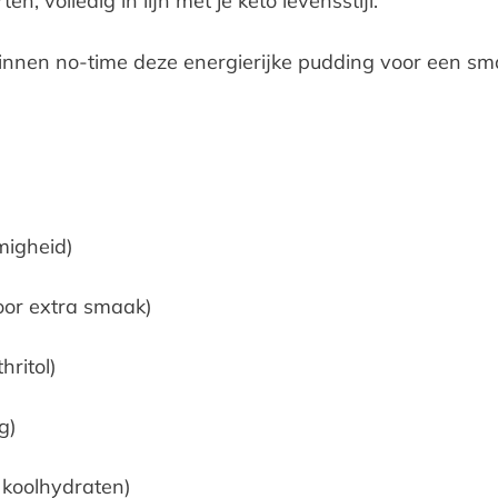
n, volledig in lijn met je keto levensstijl.
nnen no-time deze energierijke pudding voor een smaa
migheid)
voor extra smaak)
hritol)
g)
e koolhydraten)