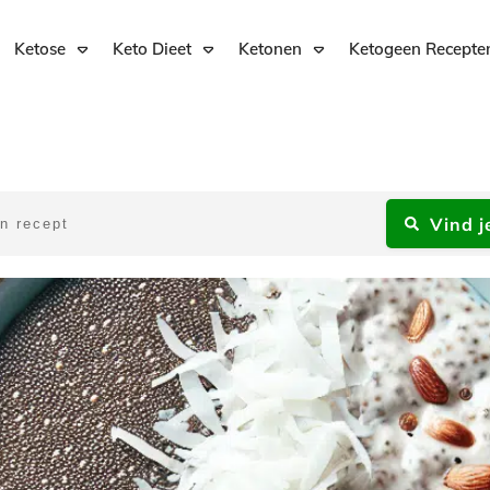
Ketose
Keto Dieet
Ketonen
Ketogeen Recepte
Vind j