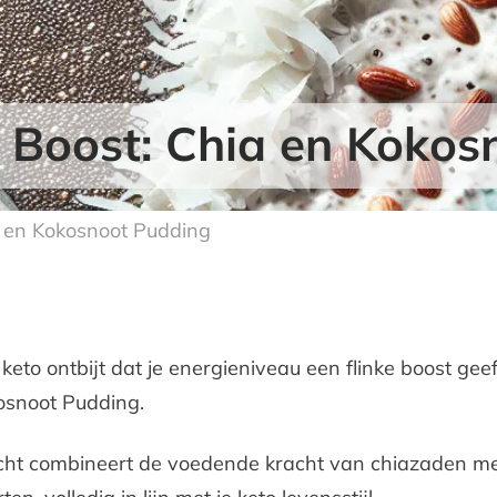
e Boost: Chia en Kokos
a en Kokosnoot Pudding
eto ontbijt dat je energieniveau een flinke boost gee
kosnoot Pudding.
echt combineert de voedende kracht van chiazaden met