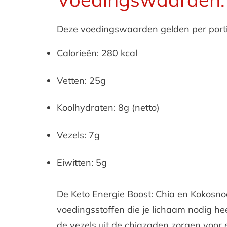
Deze voedingswaarden gelden per porti
Calorieën: 280 kcal
Vetten: 25g
Koolhydraten: 8g (netto)
Vezels: 7g
Eiwitten: 5g
De Keto Energie Boost: Chia en Kokosno
voedingsstoffen die je lichaam nodig h
de vezels uit de chiazaden zorgen voor 