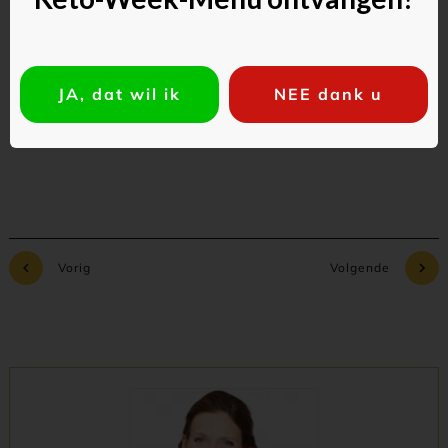
JA, dat wil ik
NEE dank u
Commentaar toevoegen
Vorig
Volgende