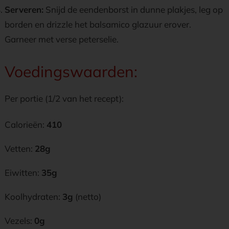
Serveren:
Snijd de eendenborst in dunne plakjes, leg op
borden en drizzle het balsamico glazuur erover.
Garneer met verse peterselie.
Voedingswaarden:
Per portie (1/2 van het recept):
Calorieën:
410
Vetten:
28g
Eiwitten:
35g
Koolhydraten:
3g
(netto)
Vezels:
0g