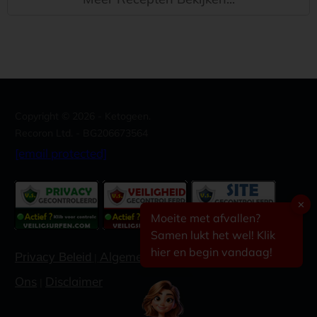
Copyright ©
2026
- Ketogeen.
Recoron Ltd. - BG206673564
[email protected]
✕
Moeite met afvallen?
Samen lukt het wel! Klik
hier en begin vandaag!
Algemene voorwaarden
Contacteer
Privacy Beleid
|
|
Ons
Disclaimer
|