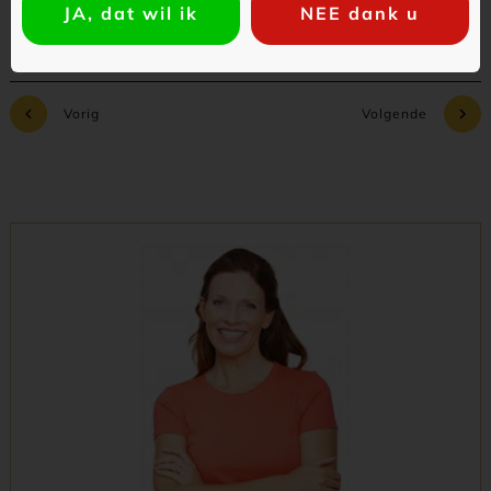
JA, dat wil ik
NEE dank u
Vorig
Volgende