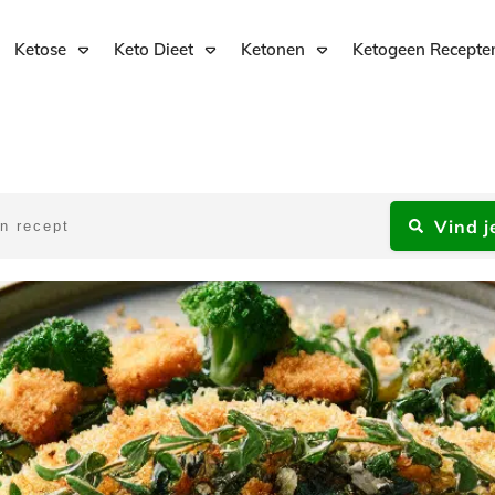
Ketose
Keto Dieet
Ketonen
Ketogeen Recepte
Vind j