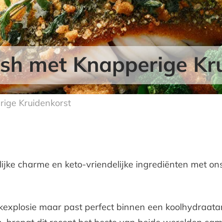
ish met Knapperige Kr
rige Kruidenkorst
ijke charme en keto-vriendelijke ingrediënten met on
akexplosie maar past perfect binnen een koolhydraatar