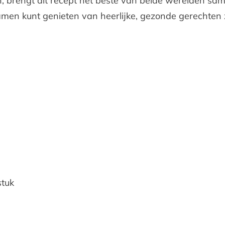
, brengt dit recept het beste van beide werelden same
samen kunt genieten van heerlijke, gezonde gerechten 
stuk