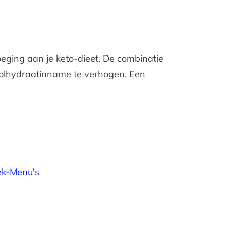
ging aan je keto-dieet. De combinatie
oolhydraatinname te verhogen. Een
ek-Menu's