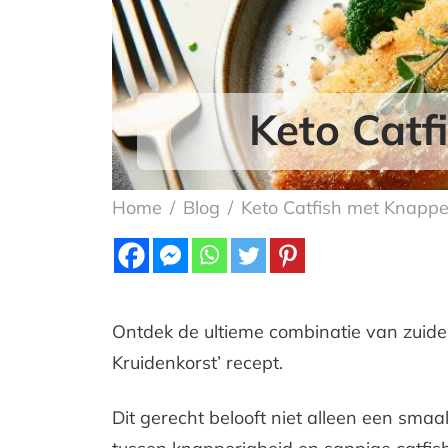
Keto Catf
Home
/
Blog
/
Keto Catfish met Knappe
Ontdek de ultieme combinatie van zuidel
Kruidenkorst’ recept.
Dit gerecht belooft niet alleen een sma