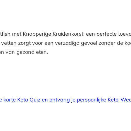
sh met Knapperige Kruidenkorst’ een perfecte toevoe
vetten zorgt voor een verzadigd gevoel zonder de k
en van gezond eten.
e korte Keto Quiz en ontvang je persoonlijke Keto-We