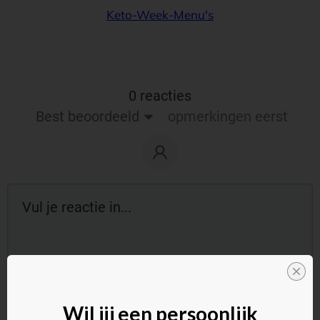
Keto-Week-Menu's
0 reacties
Best beoordeeld
opmerkingen eerst
Reageer als gast:
Wil jij een persoonlijk