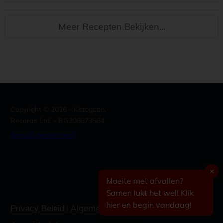
Meer Recepten Bekijken...
Copyright ©
2026
- Ketogeen.
Recoron Ltd. - BG206673564
[email protected]
✕
Moeite met afvallen?
Samen lukt het wel! Klik
hier en begin vandaag!
Algemene voorwaarden
Contacteer
Privacy Beleid
|
|