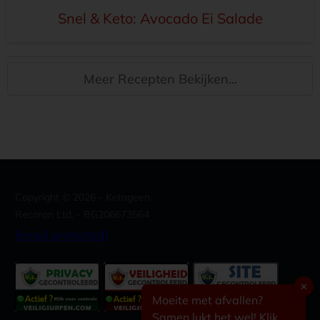
Snel & Keto: Avocado Ei Salade
Meer Recepten Bekijken...
Copyright ©
2026
- Ketogeen.
Recoron Ltd. - BG206673564
[email protected]
✕
Moeite met afvallen?
Samen lukt het wel! Klik