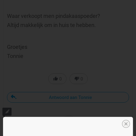
Waar verkoopt men pindakaaspoeder?
Altijd makkelijk om in huis te hebben.
Groetjes
Tonnie
0
0
Antwoord aan Tonnie