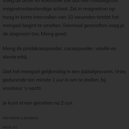
Voeg de boter en kokosolie toe aan een middelgrote
magnetronbestendige schaal. Zet in magnetron op
hoog in korte intervallen van 10 seconden totdat het
mengsel begint te smelten. Eenmaal gesmolten voeg je
de slagroom toe. Meng goed.
Meng de pindakaaspoeder, cacaopoeder, vanille en
stevia erbij.
Giet het mengsel gelijkmatig in een ijsblokjesvorm. Vries
gedurende ten minste 1 uur in om te stollen, bij
voorkeur ’s nacht.
Je kunt ervan genieten na 2 uur.
PER PORTIE (1 BONBON)
RATIO: 4:1