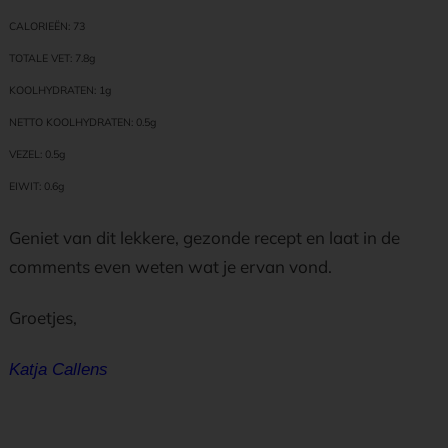
CALORIEËN: 73
TOTALE VET: 7.8g
KOOLHYDRATEN: 1g
NETTO KOOLHYDRATEN: 0.5g
VEZEL: 0.5g
EIWIT: 0.6g
Geniet van dit lekkere, gezonde recept en laat in de
comments even weten wat je ervan vond.
Groetjes,
Katja Callens