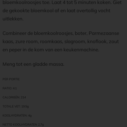
bloemkoolroosjes toe. Laat 4 tot 5 minuten koken. Giet
de gekookte bloemkool af en laat overtollig vocht
uitlekken.
Combineer de bloemkoolroosjes, boter, Parmezaanse
kaas, zure room, roomkaas, slagroom, knoflook, zout
en peper in de kom van een keukenmachine.
Meng tot een gladde massa.
PER PORTIE
RATIO: 4:1
CALORIEËN: 214
TOTALE VET: 19.5g
KOOLHYDRATEN: 4g
NETTO KOOLHYDRATEN 2.7g