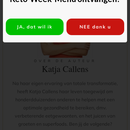
JA, dat wil ik
NEE dank u
OVER DE AUTEUR
Katja Callens
Na haar eigen ervaring van totale transformatie,
heeft Katja Callens haar leven toegewijd om
honderdduizenden anderen te helpen met een
optimale gezondheid te bereiken, dmv.
verbeterende eetgewoonten, en het juicen van
groeten en superfoods. Ben jij de volgende?