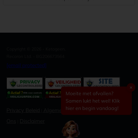
Copyright ©
2026
- Ketogeen.
Recoron Ltd. - BG206673564
[email protected]
✕
Moeite met afvallen?
Samen lukt het wel! Klik
hier en begin vandaag!
Algemene voorwaarden
Contacteer
Privacy Beleid
|
|
Ons
Disclaimer
|