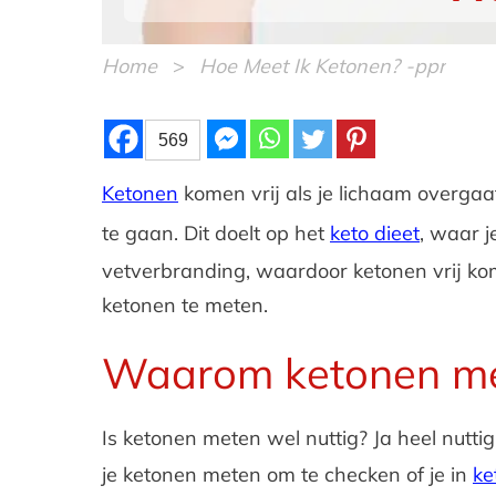
Home
>
Hoe Meet Ik Ketonen? -ppr
569
Ketonen
komen vrij als je lichaam overga
te gaan. Dit doelt op het
keto dieet
, waar 
vetverbranding, waardoor ketonen vrij kom
ketonen te meten.
Waarom ketonen m
Is ketonen meten wel nuttig? Ja heel nutti
je ketonen meten om te checken of je in
ke