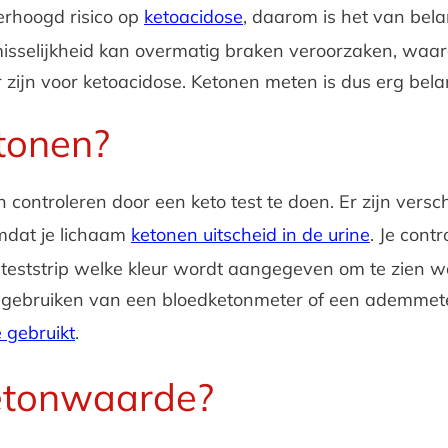
erhoogd risico op
ketoacidose
, daarom is het van bel
sselijkheid kan overmatig braken veroorzaken, waar
zijn voor ketoacidose. Ketonen meten is dus erg belan
etonen?
 controleren door een keto test te doen. Er zijn vers
omdat je lichaam
ketonen uitscheid in de urine
. Je cont
de teststrip welke kleur wordt aangegeven om te zien 
. Het gebruiken van een bloedketonmeter of een ademme
e gebruikt
.
etonwaarde?