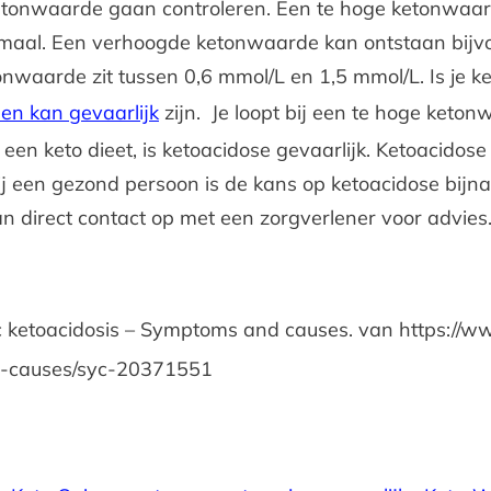
tonwaarde gaan controleren. Een te hoge ketonwaarde
rmaal. Een verhoogde ketonwaarde kan ontstaan bijvoo
tonwaarde zit tussen 0,6 mmol/L en 1,5 mmol/L. Is je
en kan gevaarlijk
zijn. Je loopt bij een te hoge keto
n een keto dieet, is ketoacidose gevaarlijk. Ketoacidos
 een gezond persoon is de kans op ketoacidose bijna 0
 direct contact op met een zorgverlener voor advies
c ketoacidosis – Symptoms and causes. van https://w
ms-causes/syc-20371551