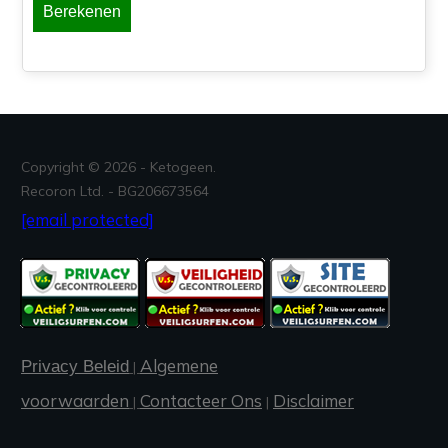
Berekenen
Copyright ©
2026
- Ketogeen.
Recoron Ltd. - BG206673564
[email protected]
Algemene
Privacy Beleid
|
voorwaarden
Contacteer Ons
Disclaimer
|
|