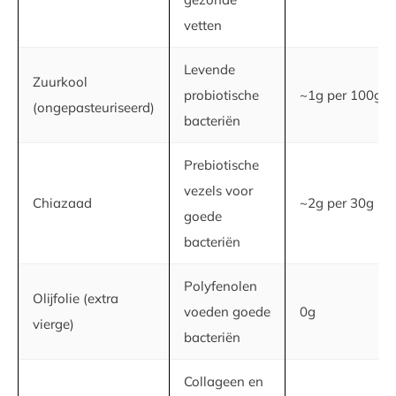
vetten
Levende
Zuurkool
probiotische
~1g per 100g
(ongepasteuriseerd)
bacteriën
Prebiotische
vezels voor
Chiazaad
~2g per 30g
goede
bacteriën
Polyfenolen
Olijfolie (extra
voeden goede
0g
vierge)
bacteriën
Collageen en