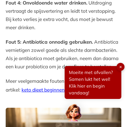
Fout 4: Onvoldoende water drinken.
Uitdroging
vertraagt de spijsvertering en leidt tot verstopping.
Bij keto verlies je extra vocht, dus moet je bewust
meer drinken.
Fout 5: Antibiotica onnodig gebruiken.
Antibiotica
vernietigen zowel goede als slechte darmbacteriën.
Als je antibiotica moet gebruiken, neem dan daarna
een kuur probiotica om je darmflora te herstellen.
✕
Moeite met afvallen?
Samen lukt het wel!
Meer veelgemaakte fouten bij de start? Lees ons
Klik hier en begin
artikel:
keto dieet beginnen zonder fouten
.
vandaag!