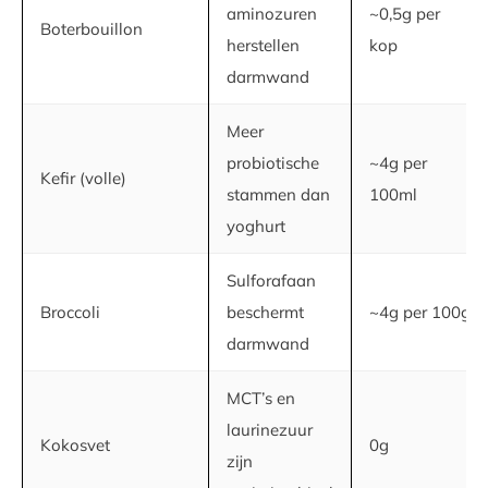
aminozuren
~0,5g per
Boterbouillon
herstellen
kop
darmwand
Meer
probiotische
~4g per
Kefir (volle)
stammen dan
100ml
yoghurt
Sulforafaan
Broccoli
beschermt
~4g per 100g
darmwand
MCT’s en
laurinezuur
Kokosvet
0g
zijn