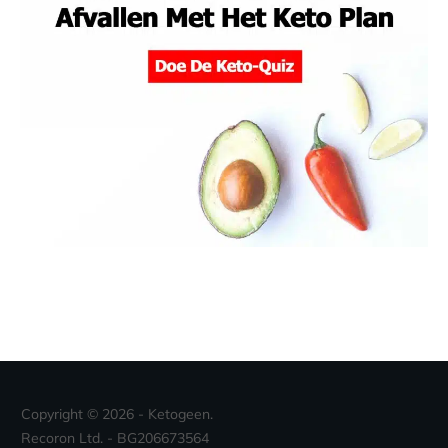
Copyright ©
2026
- Ketogeen.
Recoron Ltd. - BG206673564