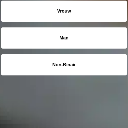
Vrouw
Man
Non-Binair