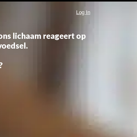
Log In
ns lichaam reageert op
voedsel.
?