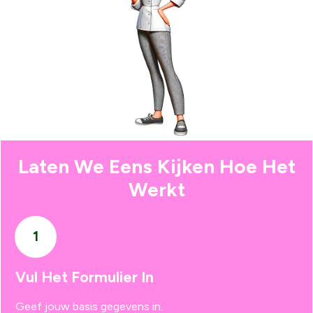
Laten We Eens Kijken Hoe Het
Werkt
1
Vul Het Formulier In
Geef jouw basis gegevens in.