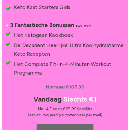
Keto Kaat Starters Gids
+
3 Fantastische Bonussen
twv. €171
Het Ketogeen Kookboek
De 'Decadent Heerlijke' Ultra Koolhydraatarme
Keto Recepten
Het Complete Fit-In-4-Minuten Workout
Programma
Normaal €
107.90
Vandaag
Slechts
€1
Na 14 Dagen €69.99/jaarlijks
(eenvoudig jaarlijks opzegbaar per mail)